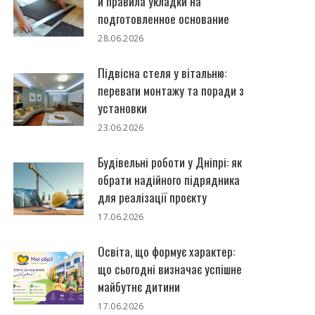
и правила укладки на
подготовленное основание
28.06.2026
Підвісна стеля у вітальню:
переваги монтажу та поради з
установки
23.06.2026
Будівельні роботи у Дніпрі: як
обрати надійного підрядника
для реалізації проєкту
17.06.2026
Освіта, що формує характер:
що сьогодні визначає успішне
майбутнє дитини
17.06.2026