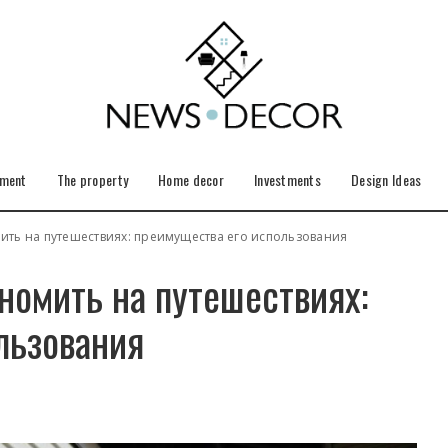
ement
The property
Home decor
Investments
Design Ideas
мить на путешествиях: преимущества его использования
ономить на путешествиях:
льзования