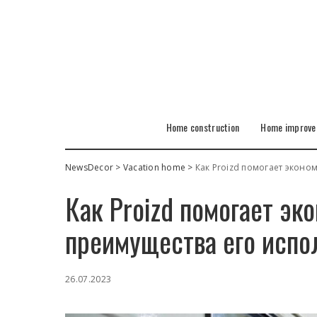
Home construction
Home improv
NewsDecor
>
Vacation home
>
Как Proizd помогает эконо
Как Proizd помогает эк
преимущества его испо
26.07.2023