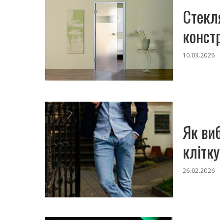
Стекл
конст
10.03.2026
Як ви
клітку
26.02.2026