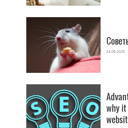
Совет
24.09.2025
Advant
why it
websit