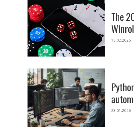
The 20
Winrol
18.02.2026
Python
automa
23.01.2026