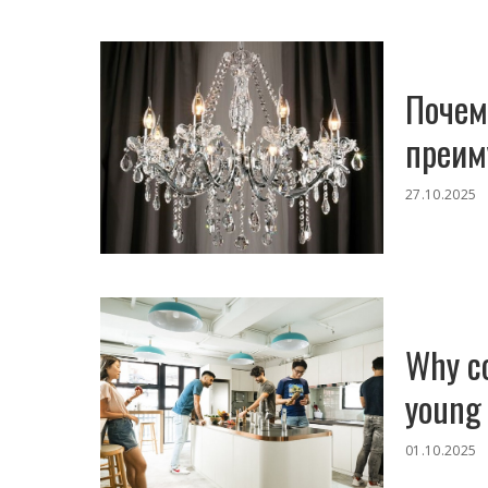
Почем
преим
27.10.2025
Why co
young 
01.10.2025