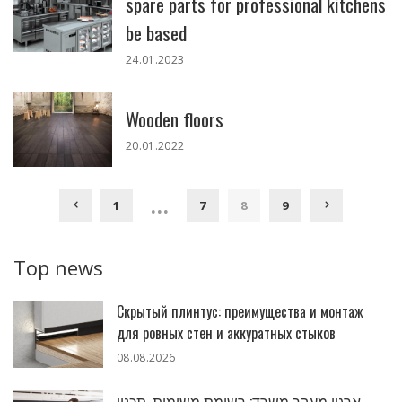
spare parts for professional kitchens
be based
24.01.2023
Wooden floors
20.01.2022
…
1
7
8
9
Top news
Скрытый плинтус: преимущества и монтаж
для ровных стен и аккуратных стыков
08.08.2026
ארגון מעבר משרד: רשימת משימות, תכנון